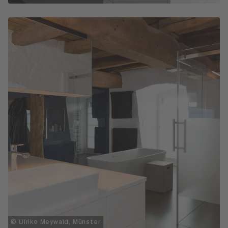
© Ulrike Meywald, Münster