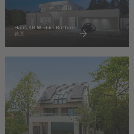
Haus 4R Wiebke Rütters
德国