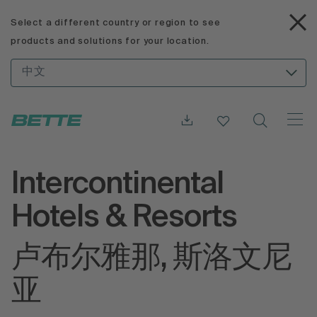
Select a different country or region to see
products and solutions for your location.
中文
Intercontinental
Hotels & Resorts
卢布尔雅那, 斯洛文尼
亚