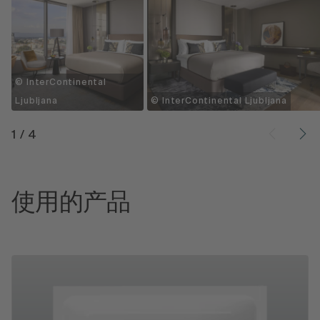
© InterContinental
Ljubljana
© InterContinental Ljubljana
1
/
4
使用的产品