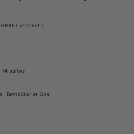
 GRAFT et ernst +
 14 suites
7
al, BetteStarlet Oval