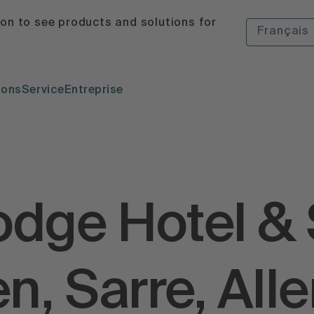
ion to see products and solutions for
Français
ions
Service
Entreprise
odge Hotel &
n, Sarre, Al