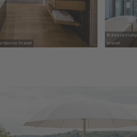
© Seezeitlodg
a/Günter Standl
Standl