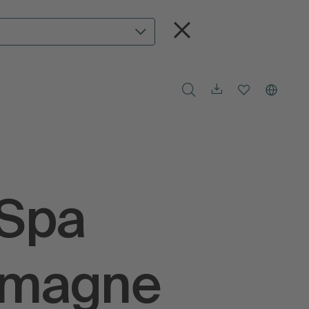
 Spa
lemagne