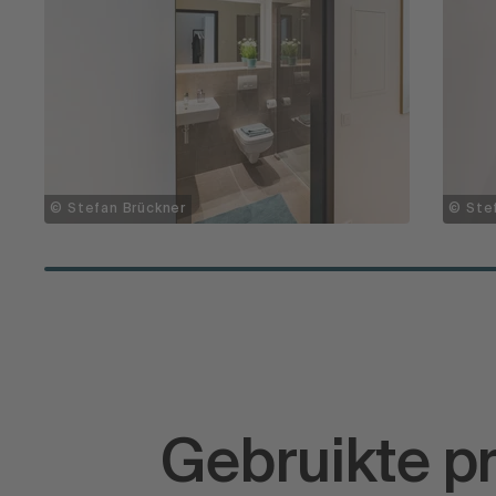
© Ste
© Stefan Brückner
Gebruikte p