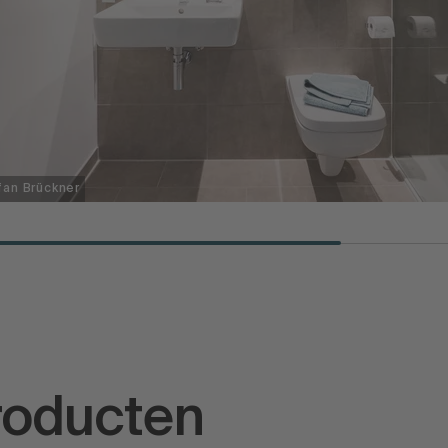
fan Brückner
roducten