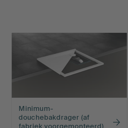
Minimum-
douchebakdrager (af
fabriek voorgemonteerd)