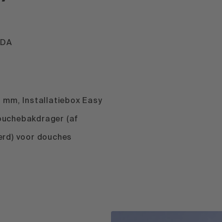
BDA
 mm, Installatiebox Easy
uchebakdrager (af
erd) voor douches