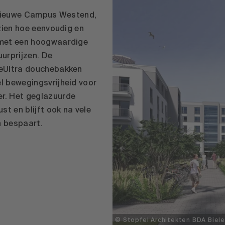
t nieuwe Campus Westend,
zien hoe eenvoudig en
 met een hoogwaardige
urprijzen. De
teUltra douchebakken
l bewegingsvrijheid voor
r. Het geglazuurde
st en blijft ook na vele
n bespaart.
© Stopfel Architekten BDA Biele