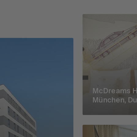
McDreams H
München, Du