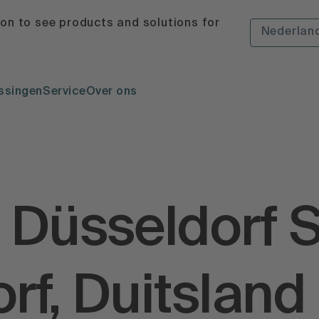
ion to see products and solutions for
Nederlan
ssingen
Service
Over ons
 Düsseldorf 
rf, Duitsland