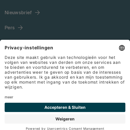
Nieuwsbrief
Pers
Language (NL)
Colofon
Algemene voorwaarden
Cookies
Privacyverklaring
© 2026 Bette GmbH & Co. KG