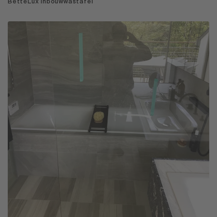
BetteLux inbouwwastafel