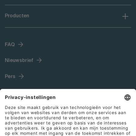
Producten
FAQ
Nieuwsbrief
Pers
Language (NL)