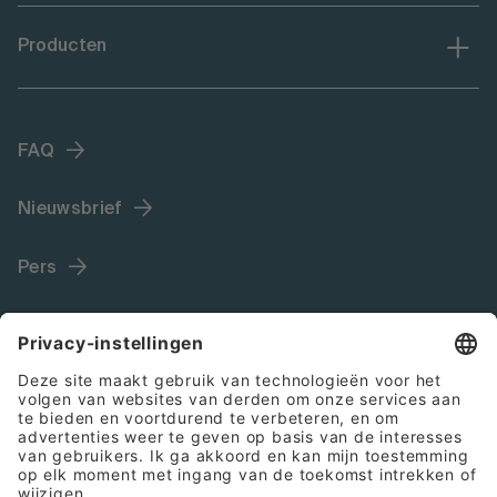
Producten
FAQ
Nieuwsbrief
Pers
Language (NL)