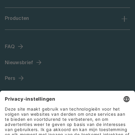
Producten
FAQ
Nieuwsbrief
Pers
Language (NL)