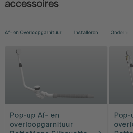
accessoires
Af- en Overloopgarnituur
Installeren
Onderhou
Pop-up Af- en
Pop-u
overloopgarnituur
overl