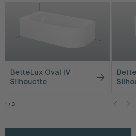
BetteLux Oval IV
Bette
Silhouette
Silho
1
/
3