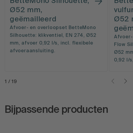
BetteMono Silhouette,
Bett
Ø52 mm,
vulfu
geëmailleerd
Ø52 
geëm
Afvoer- en overloopset BetteMono
Silhouette: klikventiel, EN 274, Ø52
Afvoer-
mm, afvoer 0,92 l/s, incl. flexibele
Flow Si
afvoeraansluiting.
Ø52 mm,
0,92 l/s
1
/
19
Bijpassende producten