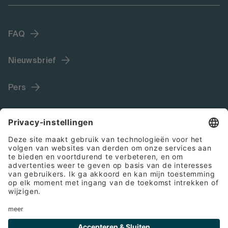
FAQ
Nieuwsbrief
Pers
Language (NL)
Colofon
Algemene voorwaarden
Cookies