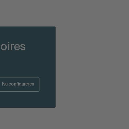
soires
Nu configureren