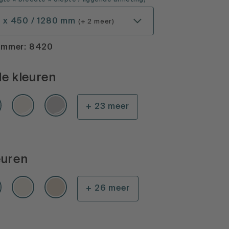
gte × breedte × diepte
/ liggende afmeting
)
0 x 450 / 1280 mm
(+ 2 meer)
ummer: 8420
e kleuren
+ 23 meer
euren
+ 26 meer