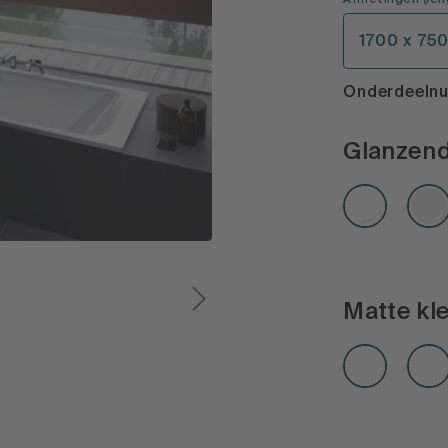
Afmetingen
(
len
1700 x 75
Onderdeeln
Glanzend
Matte kl