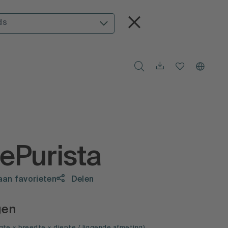
ds
ePurista
aan favorieten
Delen
gen