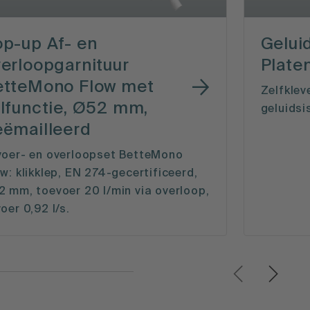
p-up Af- en
Gelu
erloopgarnituur
Plate
etteMono Flow met
Zelfklev
lfunctie, Ø52 mm,
geluidsi
eëmailleerd
voer- en overloopset BetteMono
w: klikklep, EN 274-gecertificeerd,
 mm, toevoer 20 l/min via overloop,
oer 0,92 l/s.