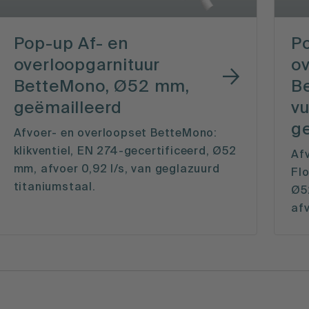
Pop-up Af- en
Po
overloopgarnituur
ov
BetteMono, Ø52 mm,
B
geëmailleerd
vu
g
Afvoer- en overloopset BetteMono:
klikventiel, EN 274-gecertificeerd, Ø52
Af
mm, afvoer 0,92 l/s, van geglazuurd
Flo
titaniumstaal.
Ø52
afv