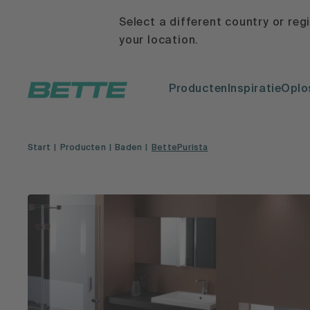
Select a different country or reg
your location.
Producten
Inspiratie
Oplo
Start
Producten
Baden
BettePurista