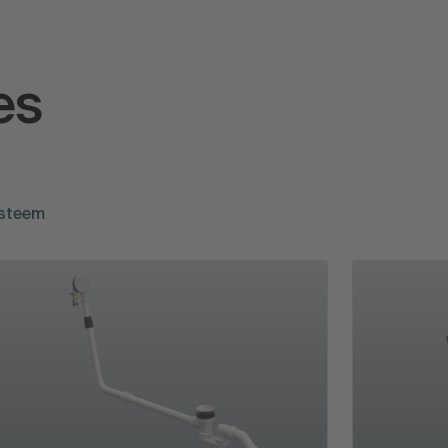
es
ysteem