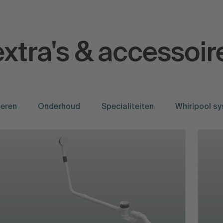
xtra's & accessoir
leren
Onderhoud
Specialiteiten
Whirlpool s