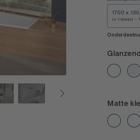
Afmetingen
(
len
1700 x 13
-
(+ 1 meer)
Onderdeelnu
Glanzend
Matte kl