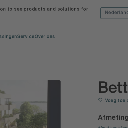
ion to see products and solutions for
Nederlan
ssingen
Service
Over ons
Bet
Voeg toe 
Afmetin