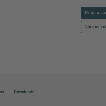
Product c
Vind een 
ns
Downloads