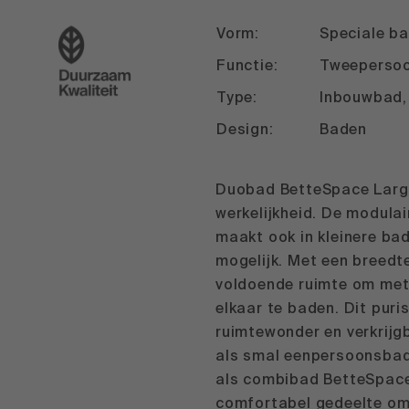
Vorm:
Speciale b
Functie:
Tweeperso
Type:
Inbouwbad,
Design:
Baden
Duobad BetteSpace Large
werkelijkheid. De modula
maakt ook in kleinere b
mogelijk. Met een breedt
voldoende ruimte om met
elkaar te baden. Dit puri
ruimtewonder en verkrijgb
als smal eenpersoonsbad
als combibad BetteSpac
comfortabel gedeelte om 