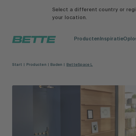
Select a different country or reg
your location.
Producten
Inspiratie
Oplo
Start
Producten
Baden
BetteSpace L