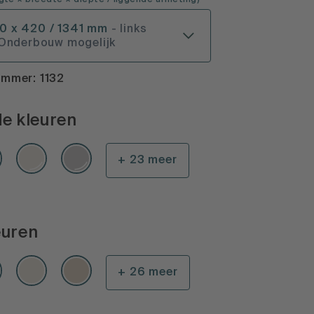
gte × breedte × diepte
/ liggende afmeting
)
00 x 420 / 1341 mm
- links
 Onderbouw mogelijk
mmer: 1132
e kleuren
+ 23 meer
euren
+ 26 meer