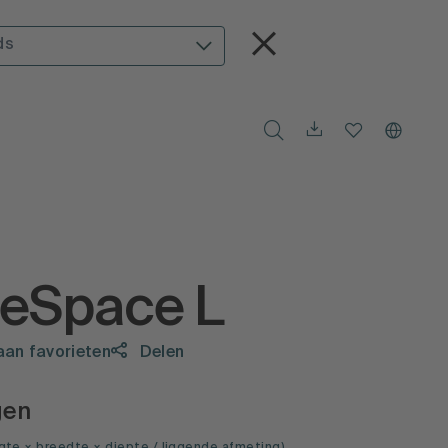
ds
teSpace L
aan favorieten
Delen
gen