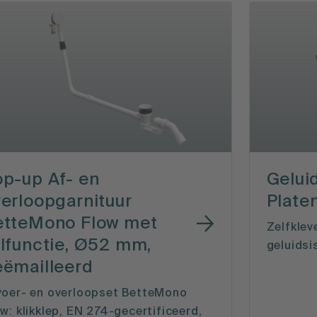
p-up Af- en
Gelu
erloopgarnituur
Plate
etteMono Flow met
Zelfklev
lfunctie, Ø52 mm,
geluidsi
eëmailleerd
voer- en overloopset BetteMono
w: klikklep, EN 274-gecertificeerd,