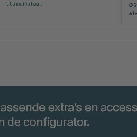
titaniumstaal.
Ø52
afv
jpassende extra's en acces
in de configurator.