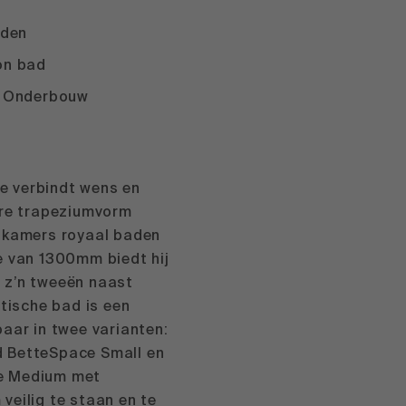
aden
on bad
 Onderbouw
 verbindt wens en
ire trapeziumvorm
adkamers royaal baden
e van 1300mm biedt hij
 z’n tweeën naast
stische bad is een
aar in twee varianten:
 BetteSpace Small en
e Medium met
veilig te staan en te