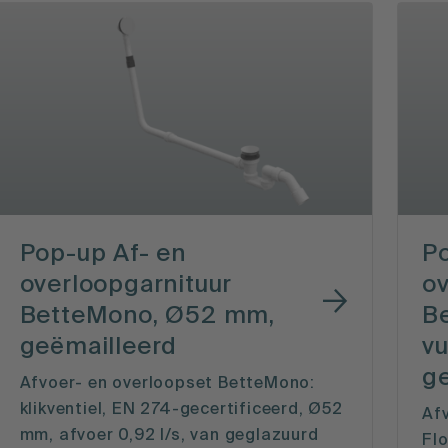
Pop-up Af- en
Po
overloopgarnituur
ov
BetteMono, Ø52 mm,
B
geëmailleerd
vu
g
Afvoer- en overloopset BetteMono:
klikventiel, EN 274-gecertificeerd, Ø52
Af
mm, afvoer 0,92 l/s, van geglazuurd
Flo