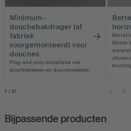
Minimum-
Bett
douchebakdrager (af
horiz
fabriek
BetteC
55 mm 
voorgemonteerd) voor
watersl
douches
afvoerc
Plug-and-play installatie van
krachti
douchebakken en douchevlakken.
1
/
31
Bijpassende producten