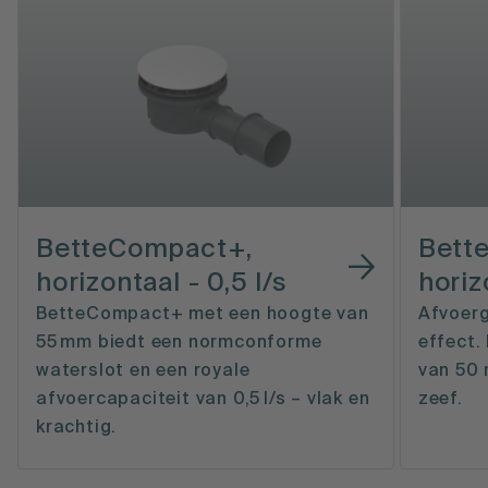
BetteCompact+,
Bette
horizontaal - 0,5 l/s
horiz
BetteCompact+ met een hoogte van
Afvoerg
55 mm biedt een normconforme
effect.
waterslot en een royale
van 50 
afvoercapaciteit van 0,5 l/s – vlak en
zeef.
krachtig.