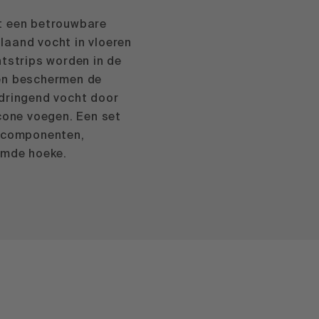
t een betrouwbare
aand vocht in vloeren
htstrips worden in de
en beschermen de
dringend vocht door
icone voegen. Een set
e componenten,
rmde hoeke.