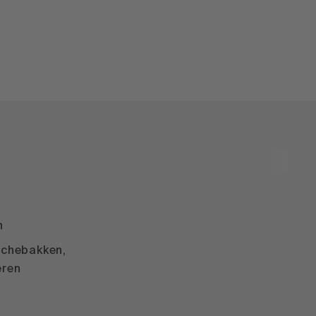
n
chebakken,
eren