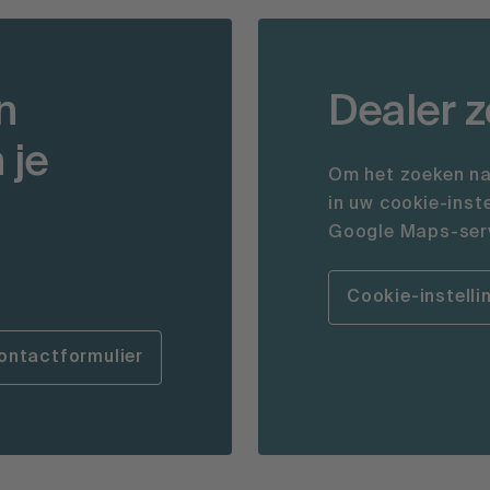
n
Dealer 
 je
Om het zoeken na
in uw cookie-inst
Google Maps-serv
Cookie-instelli
ontactformulier