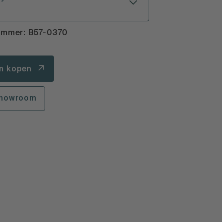
ummer: B57-0370
n kopen
showroom