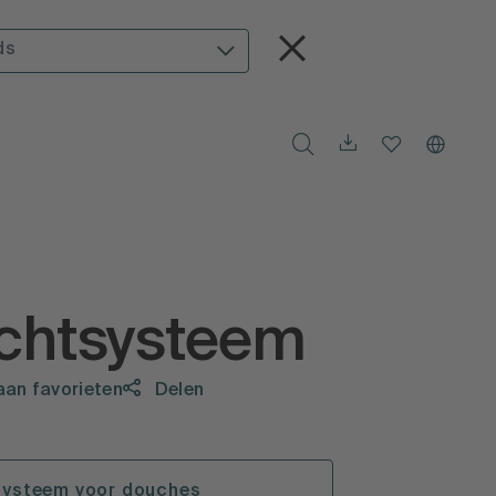
ds
ichtsysteem
aan favorieten
Delen
systeem voor douches