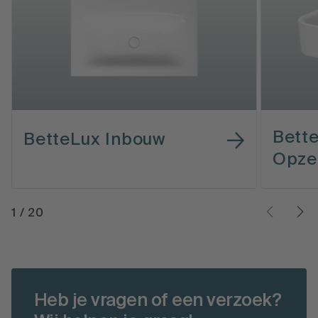
Bette
BetteLux Inbouw
Opze
1
/
20
Heb je vragen of een verzoek?