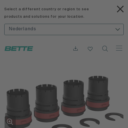
Select a different country or region to see
products and solutions for your location.
Nederlands