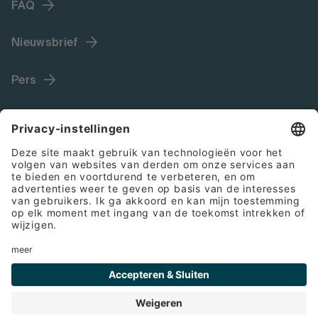
FAQ
Nieuwsbrief
Pers
Language (NL)
Colofon
Algemene voorwaarden
Cookies
Privacyverklaring
© 2026 Bette GmbH & Co. KG