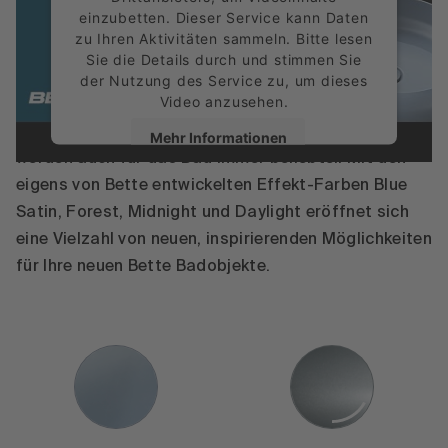
einzubetten. Dieser Service kann Daten
zu Ihren Aktivitäten sammeln. Bitte lesen
Sie die Details durch und stimmen Sie
der Nutzung des Service zu, um dieses
Video anzusehen.
Extravagante, glitzernde und schimmernde Farben
Mehr Informationen
werden auch für das Bad immer beliebter. Mit den
eigens von Bette entwickelten Effekt-Farben Blue
Akzeptieren
Satin, Forest, Midnight und Daylight eröffnet sich
powered by
Usercentrics Consent
eine Vielzahl von neuen, inspirierenden Möglichkeiten
Management Platform
für Ihre neuen Bette Badobjekte.