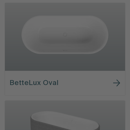
BetteLux Oval