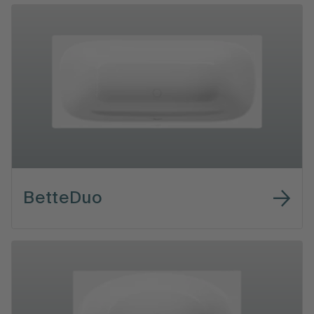
BetteDuo