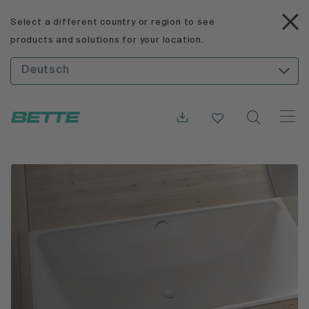
Select a different country or region to see
products and solutions for your location.
Deutsch