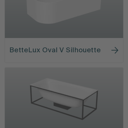
BetteLux Oval V Silhouette