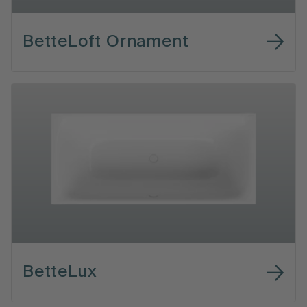
BetteLoft Ornament
BetteLux