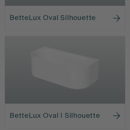
BetteLux Oval Silhouette
BetteLux Oval I Silhouette