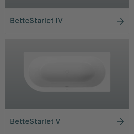
BetteStarlet IV
BetteStarlet V