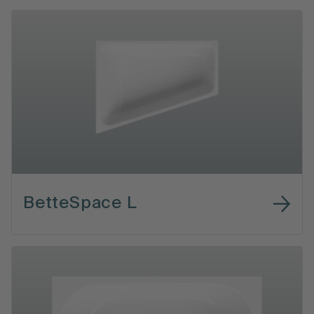
BetteSpace L