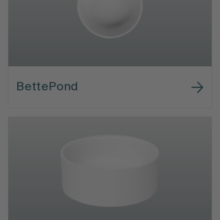
BettePond