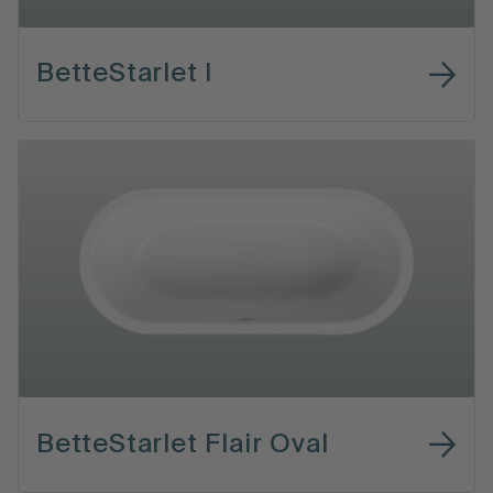
BetteStarlet I
BetteStarlet Flair Oval