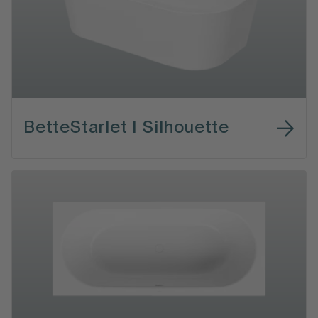
BetteStarlet I Silhouette