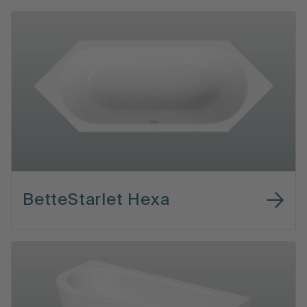
BetteStarlet Hexa