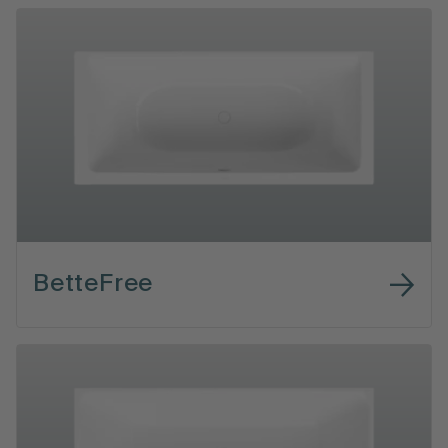
BetteFree