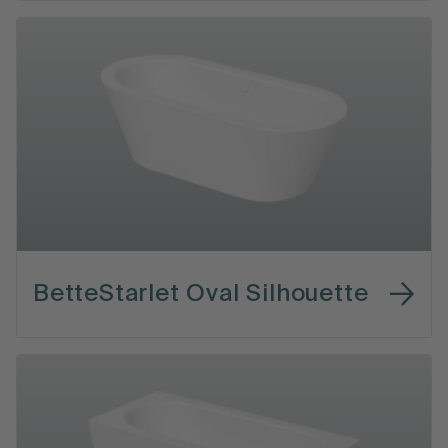
BetteStarlet Oval Silhouette