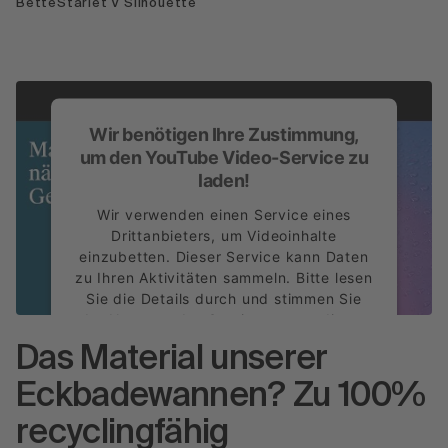
BetteStarlet V Silhouette
Wir benötigen Ihre Zustimmung,
um den YouTube Video-Service zu
laden!
Wir verwenden einen Service eines
Drittanbieters, um Videoinhalte
einzubetten. Dieser Service kann Daten
zu Ihren Aktivitäten sammeln. Bitte lesen
Sie die Details durch und stimmen Sie
der Nutzung des Service zu, um dieses
Video anzusehen.
Das Material unserer
Mehr Informationen
Eckbadewannen? Zu 100%
recyclingfähig
Akzeptieren