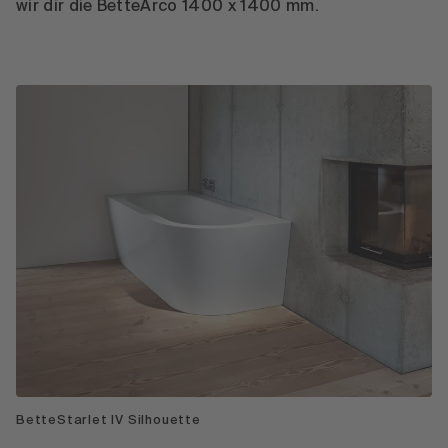
wir dir die BetteArco 1400 x 1400 mm.
BetteStarlet IV Silhouette