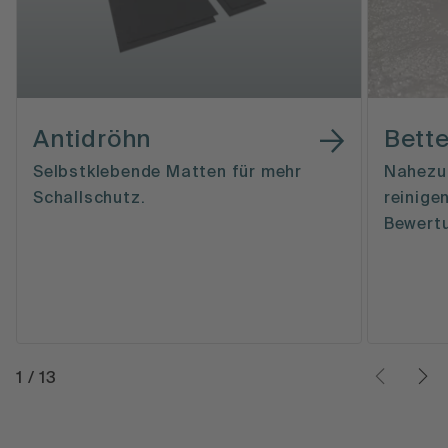
Antidröhn
Bett
Selbstklebende Matten für mehr
Nahezu 
Schallschutz.
reinig
Bewertu
1
/
13