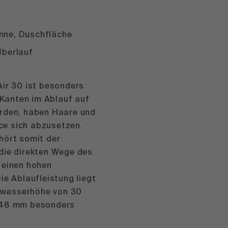
ne, Duschfläche
Überlauf
Air 30 ist besonders
e Kanten im Ablauf auf
urden, haben Haare und
e sich abzusetzen.
hört somit der
die direkten Wege des
 einen hohen
ie Ablaufleistung liegt
errwasserhöhe von 30
 48 mm besonders