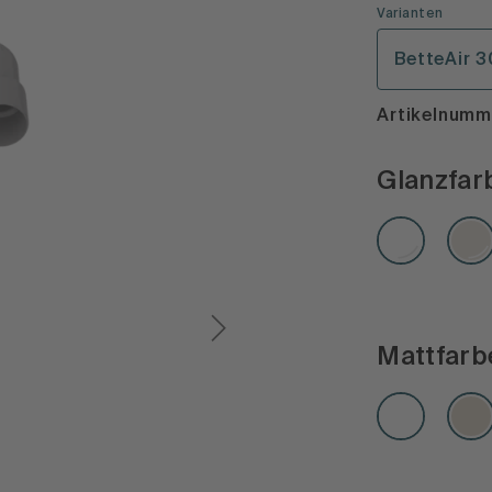
Varianten
BetteAir 3
Artikelnum
Glanzfar
Mattfarb