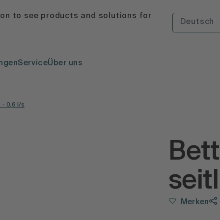
ion to see products and solutions for
Deutsch
ngen
Service
Über uns
- 0,6 l/s
Bett
seitl
Merken