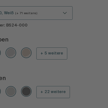
0, Weiß
(+ 71 weitere)
mer: B524-000
ben
+ 5 weitere
en
+ 22 weitere