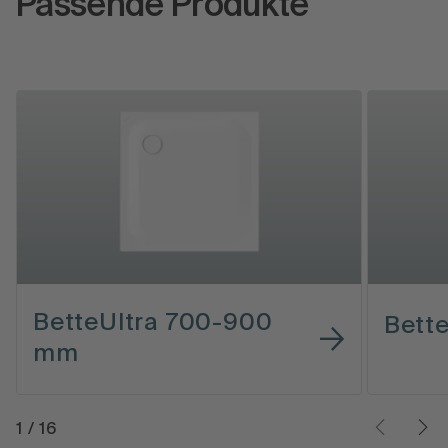
Passende Produkte
BetteUltra 700-900
Bett
mm
1
/
16