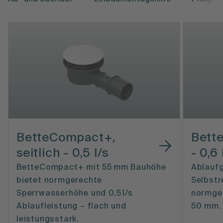
BetteCompact+,
Bette
seitlich - 0,5 l/s
- 0,6 
BetteCompact+ mit 55 mm Bauhöhe
Ablaufg
bietet normgerechte
Selbstr
Sperrwasserhöhe und 0,5 l/s
normge
Ablaufleistung – flach und
50 mm. 
leistungsstark.