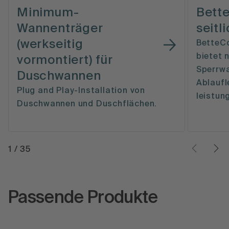
Minimum-
Bett
Wannenträger
seitli
(werkseitig
BetteC
bietet 
vormontiert) für
Sperrwa
Duschwannen
Ablaufl
Plug and Play-Installation von
leistun
Duschwannen und Duschflächen.
1
/
35
Passende Produkte