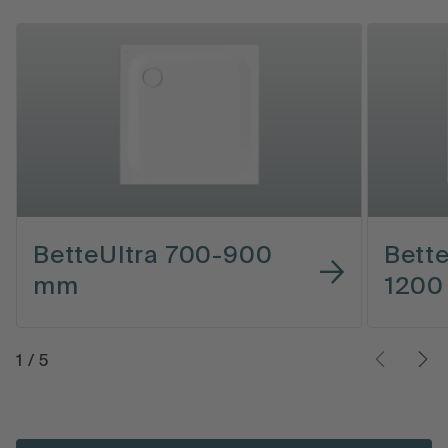
BetteUltra 700-900
Bett
mm
120
1
/
5