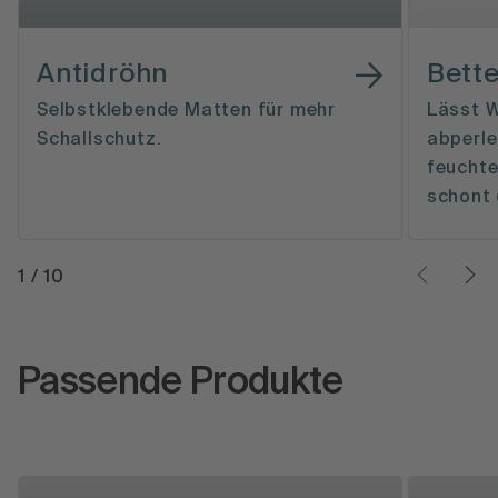
Antidröhn
Bett
Selbstklebende Matten für mehr
Lässt W
Schallschutz.
abperle
feuchte
schont 
1
/
10
Passende Produkte