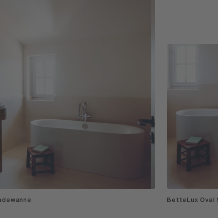
Badewanne
BetteLux Oval