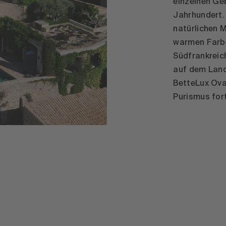
einzelnen Ge
Jahrhundert. 
natürlichen M
warmen Farbe
Südfrankreic
auf dem Land
BetteLux Ova
Purismus fort