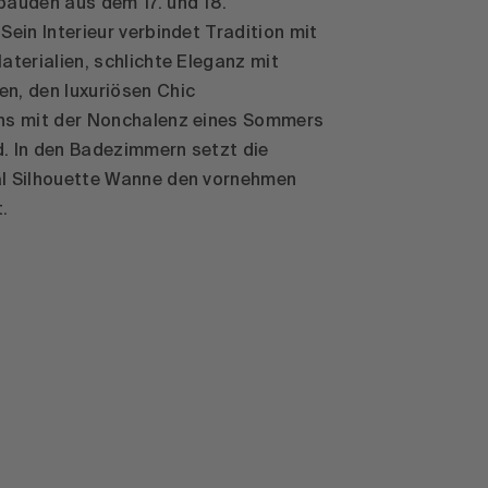
bäuden aus dem 17. und 18.
Sein Interieur verbindet Tradition mit
aterialien, schlichte Eleganz mit
n, den luxuriösen Chic
hs mit der Nonchalenz eines Sommers
. In den Badezimmern setzt die
l Silhouette Wanne den vornehmen
.