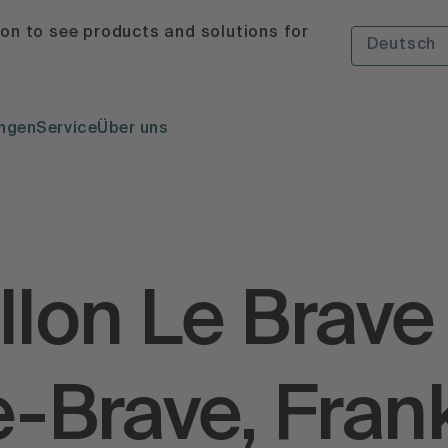
ion to see products and solutions for
Deutsch
ngen
Service
Über uns
llon Le Brave
le-Brave, Fran