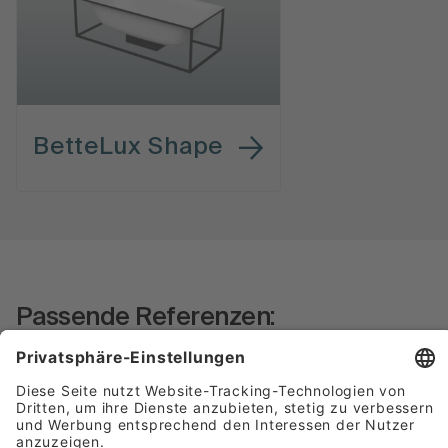
BetteLux Shape
Passende Referenzen: