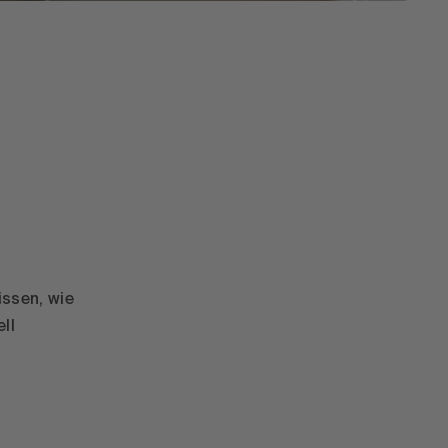
issen, wie
ll