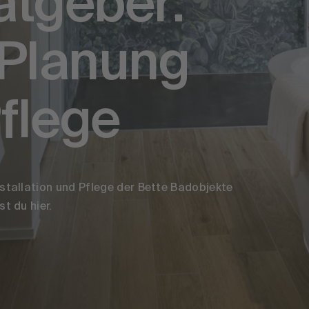
atgeber:
 Planung
Pflege
stallation und Pflege der Bette Badobjekte
t du hier.