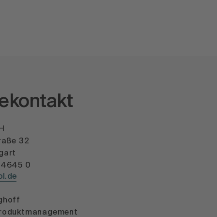
ekontakt
bH
raße 32
gart
54645 0
l.de
ghoff
Produktmanagement