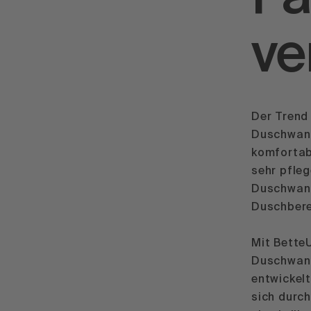
ve
Der Trend
Duschwann
komfortab
sehr pfleg
Duschwann
Duschberei
Mit Bette
Duschwann
entwickelt
sich durch