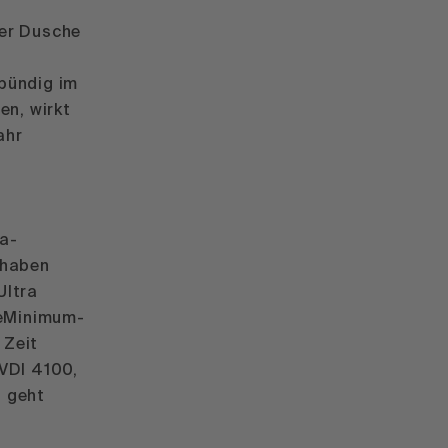
der Dusche
u
bündig im
en, wirkt
ahr
a-
 haben
Ultra
eMinimum-
 Zeit
VDI 4100,
n geht