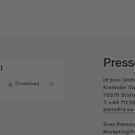
Press
l
id pool Gm
Download
Krefelder St
70376 Stutt
T +49 711 9
bette@id-poo
Sven Rensin
Marketing/