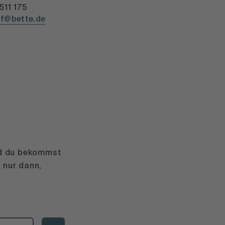
511 175
ff@bette.de
und du bekommst
 nur dann,