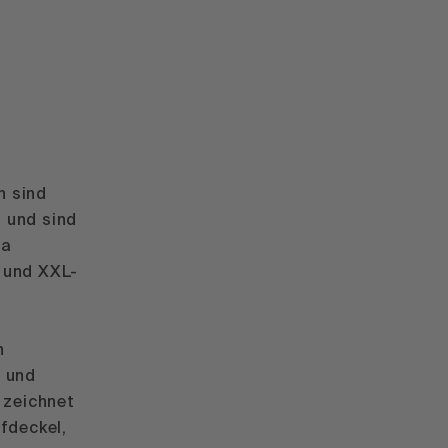
n sind
 und sind
ra
 und XXL-
n
o und
a zeichnet
fdeckel,