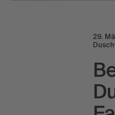
29. Mä
Dusch
Be
D
Fa