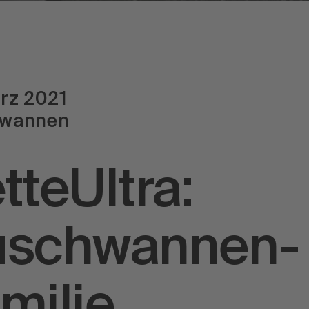
rz 2021
wannen
tteUltra:
uschwannen-
milie