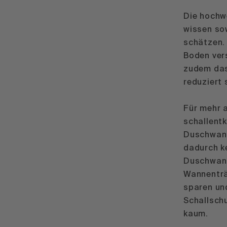
Die hochw
wissen sow
schätzen.
Boden vers
zudem das
reduziert 
Für mehr 
schallent
Duschwann
dadurch k
Duschwann
Wannentr
sparen un
Schallschu
kaum.