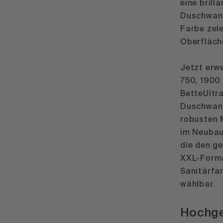
eine brill
Duschwann
Farbe zel
Oberfläch
Jetzt erw
750, 1900
BetteUltr
Duschwann
robusten 
im Neubau
die den g
XXL-Forma
Sanitärfa
wählbar.
Hochge