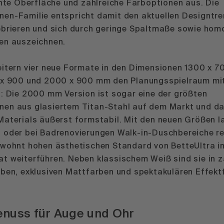
ante Oberfläche und zahlreiche Farboptionen aus. Die
en-Familie entspricht damit den aktuellen Designtre
ebrieren und sich durch geringe Spaltmaße sowie ho
en auszeichnen.
eitern vier neue Formate in den Dimensionen 1300 x 7
 x 900 und 2000 x 900 mm den Planungsspielraum mi
a: Die 2000 mm Version ist sogar eine der größten
en aus glasiertem Titan-Stahl auf dem Markt und d
Materials äußerst formstabil. Mit den neuen Größen l
 oder bei Badrenovierungen Walk-in-Duschbereiche rea
ewohnt hohen ästhetischen Standard von BetteUltra i
t weiterführen. Neben klassischem Weiß sind sie in z
rben, exklusiven Mattfarben und spektakulären Effekt
nuss für Auge und Ohr