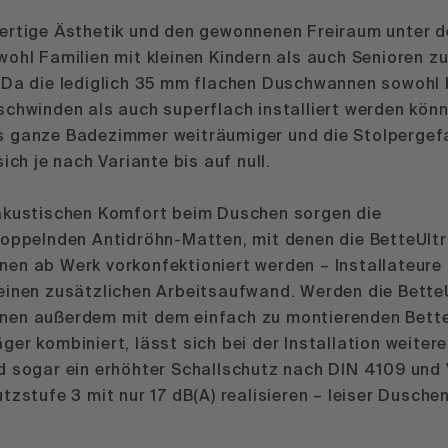
ertige Ästhetik und den gewonnenen Freiraum unter 
ohl Familien mit kleinen Kindern als auch Senioren z
 Da die lediglich 35 mm flachen Duschwannen sowohl 
chwinden als auch superflach installiert werden könn
 ganze Badezimmer weiträumiger und die Stolpergef
sich je nach Variante bis auf null.
akustischen Komfort beim Duschen sorgen die
koppelnden Antidröhn-Matten, mit denen die BetteUltr
en ab Werk vorkonfektioniert werden – Installateure
einen zusätzlichen Arbeitsaufwand. Werden die Bette
en außerdem mit dem einfach zu montierenden
Bett
äger
kombiniert, lässt sich bei der Installation weitere
d sogar ein erhöhter Schallschutz nach DIN 4109 und 
tzstufe 3 mit nur 17 dB(A) realisieren – leiser Dusche