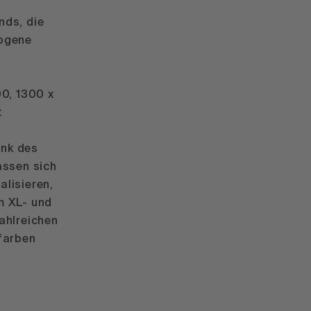
nds, die
mogene
00, 1300 x
t
ank des
assen sich
lisieren,
m XL- und
ahlreichen
farben