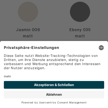
Jasmin 006
Ebony 035
matt
matt
Paket Basic